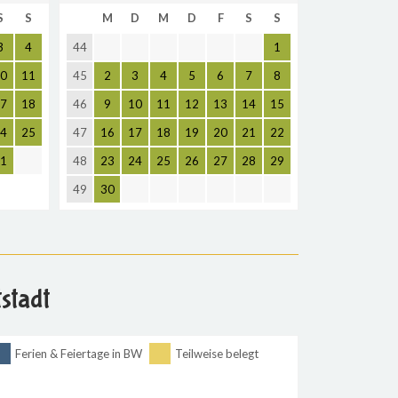
S
S
M
D
M
D
F
S
S
3
4
44
1
0
11
45
2
3
4
5
6
7
8
7
18
46
9
10
11
12
13
14
15
4
25
47
16
17
18
19
20
21
22
1
48
23
24
25
26
27
28
29
49
30
stadt
Ferien & Feiertage in BW
Teilweise belegt