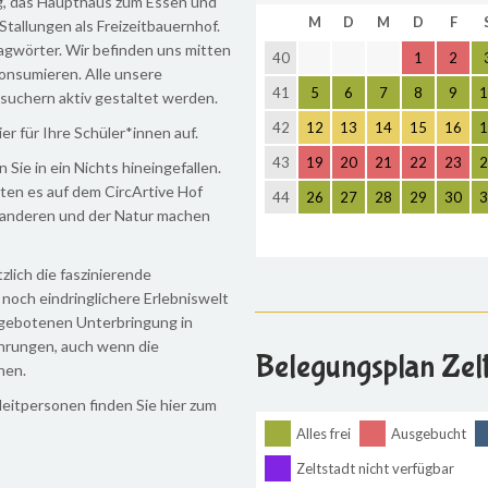
ng, das Haupthaus zum Essen und
M
D
M
D
F
tallungen als Freizeitbauernhof.
lagwörter. Wir befinden uns mitten
40
1
2
konsumieren. Alle unsere
41
5
6
7
8
9
1
uchern aktiv gestaltet werden.
42
12
13
14
15
16
1
r für Ihre Schüler*innen auf.
43
19
20
21
22
23
2
Sie in ein Nichts hineingefallen.
ten es auf dem CircArtive Hof
44
26
27
28
29
30
3
t anderen und der Natur machen
lich die faszinierende
 noch eindringlichere Erlebniswelt
ngebotenen Unterbringung in
ahrungen, auch wenn die
Belegungsplan Zelt
nen.
eitpersonen finden Sie hier zum
Alles frei
Ausgebucht
Zeltstadt nicht verfügbar