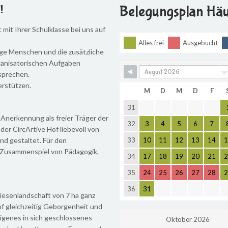
Belegungsplan Hä
!
 mit Ihrer Schulklasse bei uns auf
Alles frei
Ausgebucht
ge Menschen und die zusätzliche
rganisatorischen Aufgaben
sprechen.
erstützen.
M
D
M
D
F
31
e Anerkennung als freier Träger der
32
3
4
5
6
7
der CircArtive Hof liebevoll von
nd gestaltet. Für den
33
10
11
12
13
14
1
 Zusammenspiel von Pädagogik,
34
17
18
19
20
21
2
35
24
25
26
27
28
2
36
31
Wiesenlandschaft von 7 ha ganz
of gleichzeitig Geborgenheit und
 eigenes in sich geschlossenes
Oktober 2026