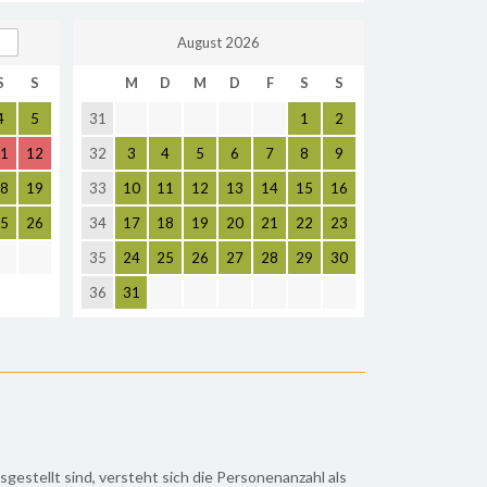
August 2026
S
S
M
D
M
D
F
S
S
4
5
31
1
2
1
12
32
3
4
5
6
7
8
9
8
19
33
10
11
12
13
14
15
16
5
26
34
17
18
19
20
21
22
23
35
24
25
26
27
28
29
30
36
31
stellt sind, versteht sich die Personenanzahl als