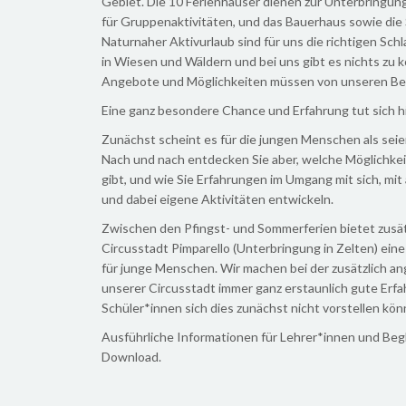
Gebiet. Die 10 Ferienhäuser dienen zur Unterbringu
für Gruppenaktivitäten, und das Bauerhaus sowie die S
Naturnaher Aktivurlaub sind für uns die richtigen Sch
in Wiesen und Wäldern und bei uns gibt es nichts zu 
Angebote und Möglichkeiten müssen von unseren Bes
Eine ganz besondere Chance und Erfahrung tut sich hie
Zunächst scheint es für die jungen Menschen als seien 
Nach und nach entdecken Sie aber, welche Möglichkei
gibt, und wie Sie Erfahrungen im Umgang mit sich, mi
und dabei eigene Aktivitäten entwickeln.
Zwischen den Pfingst- und Sommerferien bietet zusätz
Circusstadt Pimparello (Unterbringung in Zelten) eine
für junge Menschen. Wir machen bei der zusätzlich a
unserer Circusstadt immer ganz erstaunlich gute Erf
Schüler*innen sich dies zunächst nicht vorstellen kön
Ausführliche Informationen für Lehrer*innen und Begl
Download.