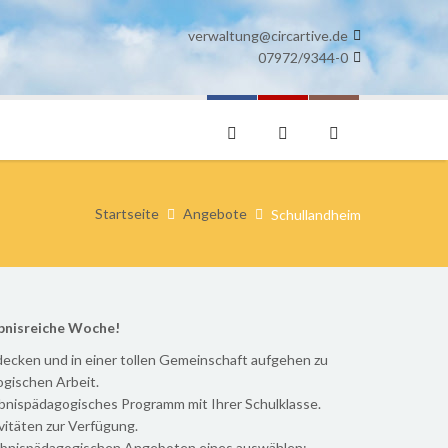
verwaltung@circartive.de
07972/9344-0
Startseite
Angebote
Schullandheim
ebnisreiche Woche!
tdecken und in einer tollen Gemeinschaft aufgehen zu
gogischen Arbeit.
ebnispädagogisches Programm mit Ihrer Schulklasse.
ivitäten zur Verfügung.
lebnispädagogischen Angeboten eines auswählen: