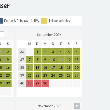
user
Ferien & Feiertage in BW
Teilweise belegt
September 2026
S
S
M
D
M
D
F
S
S
1
2
36
1
2
3
4
5
6
8
9
37
7
8
9
10
11
12
13
5
16
38
14
15
16
17
18
19
20
2
23
39
21
22
23
24
25
26
27
9
30
40
28
29
30
November 2026